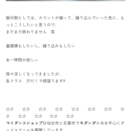
振付側としては、カウントが揃って、踊り込んでいった先に、も
っとこうしたいと思うので、
まだまだ終わりません 笑
基礎練もしたいし、踊り込みもしたい
あー時間が欲しい
段々涼しくなってきましたが、
各クラス 汗だくで頑張ります‼️
☆彡 ☆彡 ☆彡 ☆彡 ☆彡 ☆彡 ☆彡 ☆
彡 ☆彡 ☆彡 ☆彡 ☆彡
マイダンスショップ
は仙台市と石巻市で
モダンダンス
を中心にダ
ンススクールを展開しています