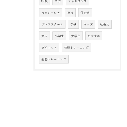
呼吸
ヨガ
ジャズダンス
モダンバレエ
東京
仙台市
ダンススクール
子供
キッズ
社会人
大人
小学生
大学生
おすすめ
ダイエット
体幹トレーニング
姿勢トレーニング