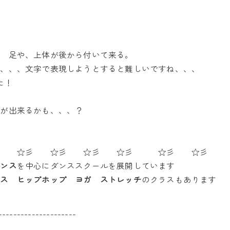
て 足や、上体が後から付いて来る。
な、、、文字で表現しようとすると難しいですね、、、
た！
品が出来るかも、、、？
彡 ☆彡 ☆彡 ☆彡 ☆彡 ☆彡 ☆彡
ダンス
を中心にダンススクールを展開しています
ンス ヒップホップ ヨガ ストレッチ
のクラスもあります
---------------------