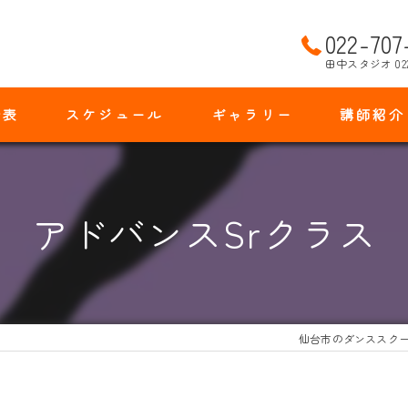
022-707
田中スタジオ 02
金表
スケジュール
ギャラリー
講師紹介
アドバンスSrクラス
仙台市のダンススク