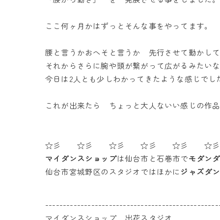
ここ何ヶ月かはずっとそんな事をやってます。
腰と言うかおへそと言うか 先行させて動かし
それからさらに腕や頭が繋がって広がるみたい
今日は2人とも少しわかってきたような感じでし
これが出来たら ちょっと大人ないい感じの作
☆彡 ☆彡 ☆彡 ☆彡 ☆彡 ☆
マイダンスショップ
は仙台市と石巻市で
モダン
仙台市宮城野区のスタジオではほかに
ジャズダ
-------------------------------------------------
マイダンスショップ 出花スタジオ