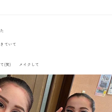
た
きていて
て(笑) メイクして