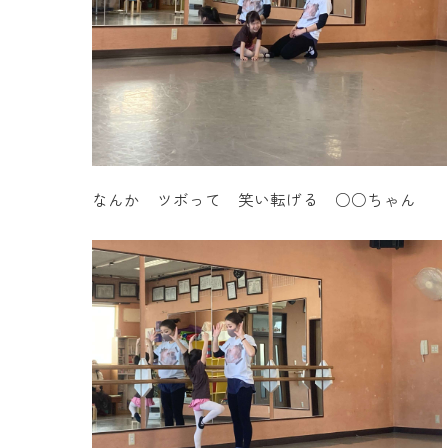
なんか ツボって 笑い転げる ○○ちゃん