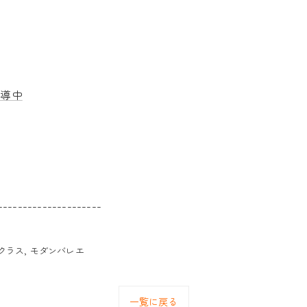
指導中
---------------------
クラス
モダンバレエ
一覧に戻る