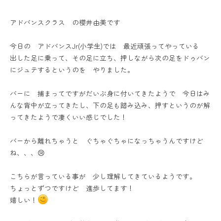
アドバンスクラス の櫻井由美です
今日の アドバンスJr(小学生)では 最近頑張ってやっている
出した足に乗って、その足に立ち、押しながら次の足をドゥバン
にジュテするというのを やりました。
バーに 捕まってですがだいぶ身に付いてきたようで 今日はみ
んな背中が立ってきたし、下の足も踏み込み、押すというのが解
ってきたようで凄くいい感じでした！
バーから離れちゃうと ぐちゃぐちゃになっちゃうんですけど
ね、、、😢
こちらが言っている事が 少し理解してきているようです。
ちょっとずつですけど 進歩してます！
嬉しい！