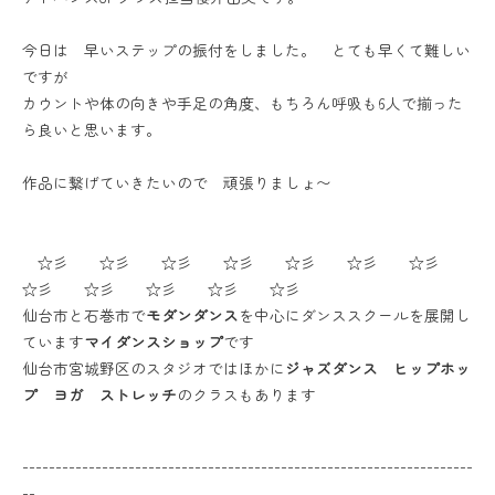
今日は 早いステップの振付をしました。 とても早くて難しい
ですが
カウントや体の向きや手足の角度、もちろん呼吸も6人で揃った
ら良いと思います。
作品に繋げていきたいので 頑張りましょ〜
☆彡 ☆彡 ☆彡 ☆彡 ☆彡 ☆彡 ☆彡
☆彡 ☆彡 ☆彡 ☆彡 ☆彡
仙台市と石巻市で
モダンダンス
を中心にダンススクールを展開し
ています
マイダンスショップ
です
仙台市宮城野区のスタジオではほかに
ジャズダンス ヒップホッ
プ ヨガ ストレッチ
のクラスもあります
--------------------------------------------------------------------
--