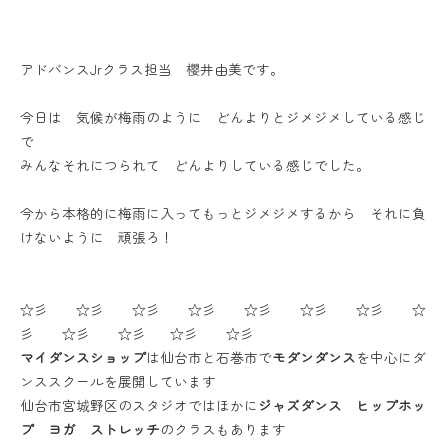
アドバンスJrクラス担当 櫻井由美です。
今日は 気候が梅雨のように どんよりとジメジメしている感じ
で
みんなそれにつられて どんよりしている感じでした。
今から本格的に梅雨に入ってもっとジメジメするから それに負
けないように 頑張ろ！
☆彡 ☆彡 ☆彡 ☆彡 ☆彡 ☆彡 ☆彡 ☆
彡 ☆彡 ☆彡 ☆彡 ☆彡
マイダンスショップ
は仙台市と石巻市で
モダンダンス
を中心にダ
ンススクールを展開しています
仙台市宮城野区のスタジオではほかに
ジャズダンス ヒップホッ
プ ヨガ ストレッチ
のクラスもあります