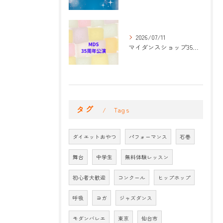
2026/07/11
マイダンスショップ35周年記念公演 振付開始
タグ
Tags
ダイエットおやつ
パフォーマンス
石巻
舞台
中学生
無料体験レッスン
初心者大歓迎
コンクール
ヒップホップ
呼吸
ヨガ
ジャズダンス
モダンバレエ
東京
仙台市