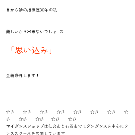
目から鱗の指導歴30年の私
難しいから出来ないでしょ の
「思い込み」
金輪際外します！
☆彡 ☆彡 ☆彡 ☆彡 ☆彡 ☆彡 ☆彡 ☆
彡 ☆彡 ☆彡 ☆彡 ☆彡
マイダンスショップ
は仙台市と石巻市で
モダンダンス
を中心にダ
ンススクールを展開しています