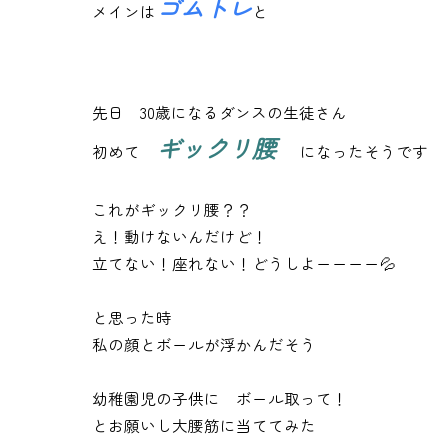
ゴムトレ
メインは
と
先日 30歳になるダンスの生徒さん
ギックリ腰
初めて
になったそうです
これがギックリ腰？？
え！動けないんだけど！
立てない！座れない！どうしよーーーー💦
と思った時
私の顔とボールが浮かんだそう
幼稚園児の子供に ボール取って！
とお願いし大腰筋に当ててみた