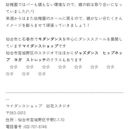
幼稚園ではバーも鏡もない環境なので、鏡の前は取り合いになっ
ていました(^.^)
来週からはまた幼稚園のホールに戻るので、鏡がない分たくさん
イメージを膨らませて頑張っていきましょう！
仙台市と石巻市で
モダンダンス
を中心にダンススクールを展開し
ています
マイダンスショップ
です
仙台市宮城野区のスタジオではほかに
ジャズダンス ヒップホッ
プ ヨガ ストレッチ
のクラスもあります
☆彡 ☆彡 ☆彡 ☆彡 ☆彡 ☆彡 ☆彡
☆彡 ☆彡 ☆彡
--------------------------------------------------------------------
--
マイダンスショップ 出花スタジオ
〒983-0013
住所：仙台市宮城野区中野2-7-10
電話番号 :022-707-8748