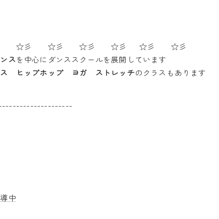
彡 ☆彡 ☆彡 ☆彡 ☆彡 ☆彡 ☆彡
ダンス
を中心にダンススクールを展開しています
ンス ヒップホップ ヨガ ストレッチ
のクラスもあります
---------------------
指導中