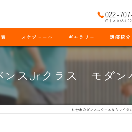
022-707
田中スタジオ 02
金表
スケジュール
ギャラリー
講師紹介
バンスJrクラス モダン
仙台市のダンススクールならマイダ