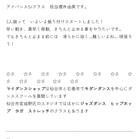
アドバンスSrクラス 担当櫻井由美です。
3人揃って いよいよ振り付けスタートしました！
早い動き、素早く移動、きちんと止める事をやりたいです。
でもきちんと止まる前には 滑らかに抜く…難しいよね… 頑張ろ
う！
☆彡 ☆彡 ☆彡 ☆彡 ☆彡 ☆彡 ☆彡 ☆
彡 ☆彡 ☆彡 ☆彡 ☆彡
マイダンスショップ
は仙台市と石巻市で
モダンダンス
を中心にダ
ンススクールを展開しています
仙台市宮城野区のスタジオではほかに
ジャズダンス ヒップホッ
プ ヨガ ストレッチ
のクラスもあります
--------------------------------------------------------------------
--