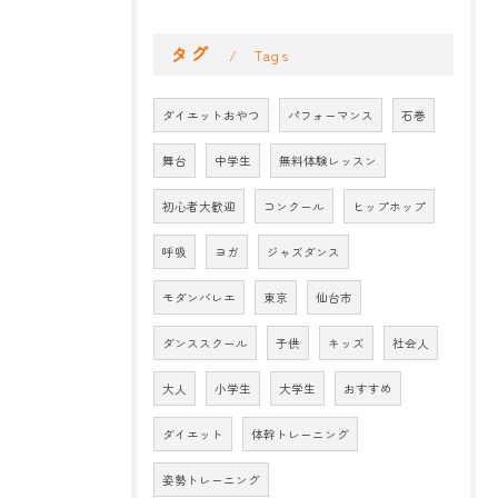
タグ
Tags
ダイエットおやつ
パフォーマンス
石巻
舞台
中学生
無料体験レッスン
初心者大歓迎
コンクール
ヒップホップ
呼吸
ヨガ
ジャズダンス
モダンバレエ
東京
仙台市
ダンススクール
子供
キッズ
社会人
大人
小学生
大学生
おすすめ
ダイエット
体幹トレーニング
姿勢トレーニング