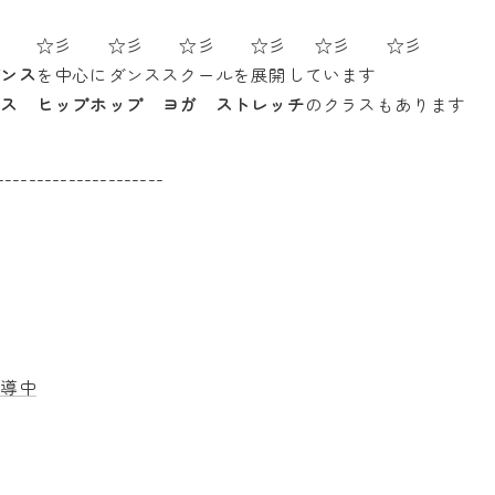
彡 ☆彡 ☆彡 ☆彡 ☆彡 ☆彡 ☆彡
ダンス
を中心にダンススクールを展開しています
ンス ヒップホップ ヨガ ストレッチ
のクラスもあります
---------------------
指導中