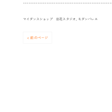
-------------------------------------------------
マイダンスショップ 出花スタジオ
モダンバレエ
< 前のページ