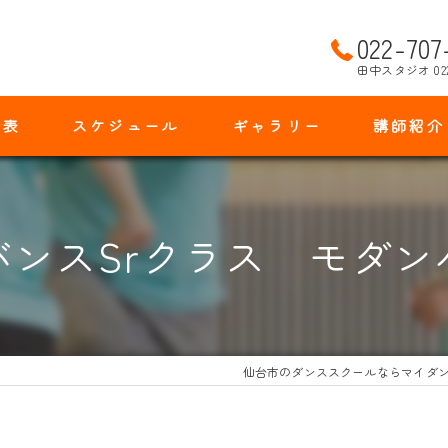
022-707
田中スタジオ 02
金表
スケジュール
ギャラリー
講師紹介
バンスSrクラス モダン
仙台市のダンススクールならマイダ