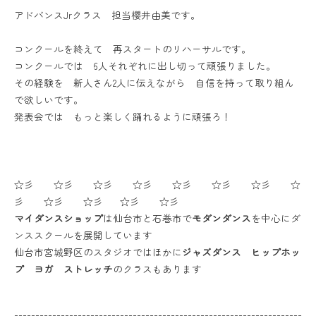
アドバンスJrクラス 担当櫻井由美です。
コンクールを終えて 再スタートのリハーサルです。
コンクールでは 6人それぞれに出し切って頑張りました。
その経験を 新人さん2人に伝えながら 自信を持って取り組ん
で欲しいです。
発表会では もっと楽しく踊れるように頑張ろ！
☆彡 ☆彡 ☆彡 ☆彡 ☆彡 ☆彡 ☆彡 ☆
彡 ☆彡 ☆彡 ☆彡 ☆彡
マイダンスショップ
は仙台市と石巻市で
モダンダンス
を中心にダ
ンススクールを展開しています
仙台市宮城野区のスタジオではほかに
ジャズダンス ヒップホッ
プ ヨガ ストレッチ
のクラスもあります
--------------------------------------------------------------------