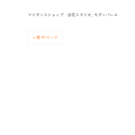
マイダンスショップ 出花スタジオ
モダンバレエ
< 前のページ