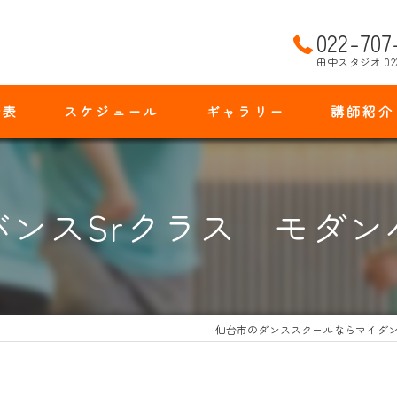
022-707
田中スタジオ 02
金表
スケジュール
ギャラリー
講師紹介
バンスSrクラス モダン
仙台市のダンススクールならマイダ