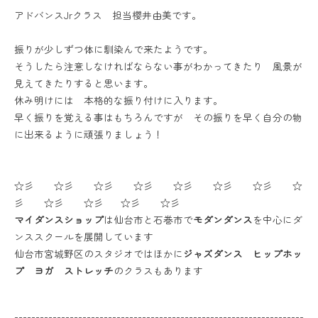
アドバンスJrクラス 担当櫻井由美です。
振りが少しずつ体に馴染んで来たようです。
そうしたら注意しなければならない事がわかってきたり 風景が
見えてきたりすると思います。
休み明けには 本格的な振り付けに入ります。
早く振りを覚える事はもちろんですが その振りを早く自分の物
に出来るように頑張りましょう！
☆彡 ☆彡 ☆彡 ☆彡 ☆彡 ☆彡 ☆彡 ☆
彡 ☆彡 ☆彡 ☆彡 ☆彡
マイダンスショップ
は仙台市と石巻市で
モダンダンス
を中心にダ
ンススクールを展開しています
仙台市宮城野区のスタジオではほかに
ジャズダンス ヒップホッ
プ ヨガ ストレッチ
のクラスもあります
--------------------------------------------------------------------