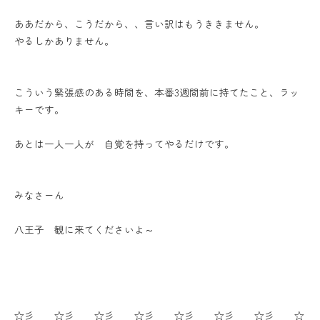
ああだから、こうだから、、言い訳はもうききません。
やるしかありません。
こういう緊張感のある時間を、本番3週間前に持てたこと、ラッ
キーです。
あとは一人一人が 自覚を持ってやるだけです。
みなさーん
八王子 観に来てくださいよ～
☆彡 ☆彡 ☆彡 ☆彡 ☆彡 ☆彡 ☆彡 ☆