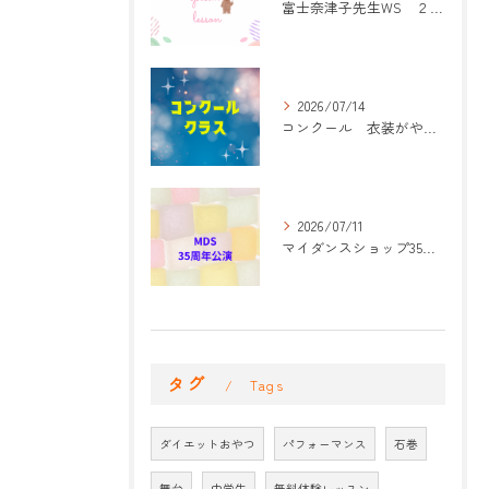
富士奈津子先生WS ２回目
2026/07/14
コンクール 衣装がやって来た！
2026/07/11
マイダンスショップ35周年記念公演 振付開始
タグ
Tags
ダイエットおやつ
パフォーマンス
石巻
舞台
中学生
無料体験レッスン