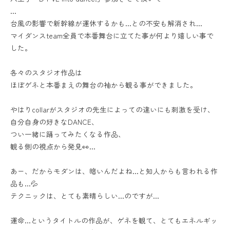
…
台風の影響で新幹線が運休するかも…との不安も解消され…
マイダンスteam全員で本番舞台に立てた事が何より嬉しい事で
した。
各々のスタジオ作品は
ほぼゲネと本番まえの舞台の袖から観る事ができました。
やはりcollarがスタジオの先生によっての違いにも刺激を受け、
自分自身の好きなDANCE、
つい一緒に踊ってみたくなる作品、
観る側の視点から発見👀…
あー、だからモダンは、暗いんだよね…と知人からも言われる作
品も…💦
テクニックは、とても素晴らしい…のですが…
運命…というタイトルの作品が、ゲネを観て、とてもエネルギッ