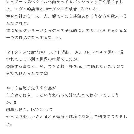
シュで一つのベクトルへ向かってるパッションすごく感じまし
た。モダン的要素とJazzダンスの融合…みたいな…
舞台の袖から一人一人、観ていたら経験あさそうな方も数人いる
んだけれど、
核になるダンサーが引っ張って全体的にとてもエネルギッシュな
一つの作品になってるな…と。
マイダンスteam前の二人の作品は、あまりにレベルの違いに見
惚れてしまい別の世界の空間でしたが、
萎縮する事なく、今、できる精一杯をteamで踊れたと思うので
気持ち良かったです😄
やはり由紀子先生の作品が
自分達が好き！！という気持ちで踊れたのではないでしょう
か…❣️
刺激も頂き、DANCEって
やっぱり楽しい🎵と踊れる健康と環境に感謝して帰路につきまし
た。