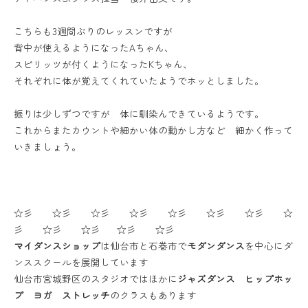
こちらも3週間ぶりのレッスンですが
背中が使えるようになったAちゃん、
スピリッツが付くようになったKちゃん、
それぞれに体が覚えてくれていたようでホッとしました。
振りは少しずつですが 体に馴染んできているようです。
これからまたカウントや細かい体の動かし方など 細かく作って
いきましょう。
☆彡 ☆彡 ☆彡 ☆彡 ☆彡 ☆彡 ☆彡 ☆
彡 ☆彡 ☆彡 ☆彡 ☆彡
マイダンスショップ
は仙台市と石巻市で
モダンダンス
を中心にダ
ンススクールを展開しています
仙台市宮城野区のスタジオではほかに
ジャズダンス ヒップホッ
プ ヨガ ストレッチ
のクラスもあります