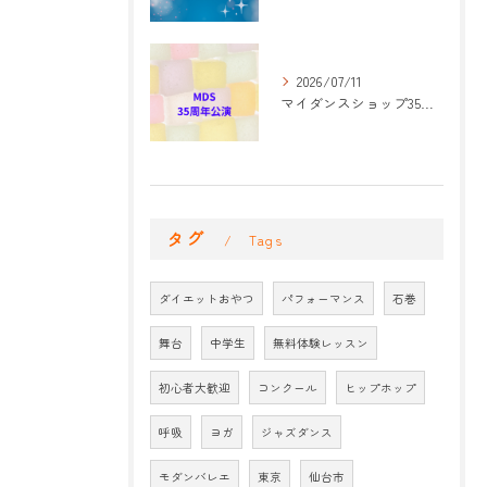
2026/07/11
マイダンスショップ35周年記念公演 振付開始
タグ
Tags
ダイエットおやつ
パフォーマンス
石巻
舞台
中学生
無料体験レッスン
初心者大歓迎
コンクール
ヒップホップ
呼吸
ヨガ
ジャズダンス
モダンバレエ
東京
仙台市