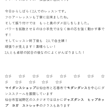
今日からしばらく2人でのレッスンです。
フロアーレッスンも丁寧に出来ましたね。
そして振り付けでは もっと奥のダメ出しをしました。
パワーを拡散させるのは小手先ではなく体の芯を強く動かす事で
す！
そしてレッスン終了後も 2人で自主練！
頑張りが見えます！素晴らしい！
2人とも卓球の試合の後なのによくがんばりました！
☆彡 ☆彡 ☆彡 ☆彡 ☆彡 ☆彡 ☆彡 ☆
彡 ☆彡 ☆彡 ☆彡 ☆彡
マイダンスショップ
は仙台市と石巻市で
モダンダンス
を中心にダ
ンススクールを展開しています
仙台市宮城野区のスタジオではほかに
ジャズダンス ヒップホッ
プ ヨガ ストレッチ
のクラスもあります