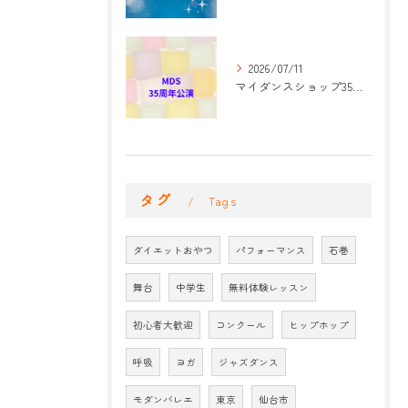
2026/07/11
マイダンスショップ35周年記念公演 振付開始
タグ
Tags
ダイエットおやつ
パフォーマンス
石巻
舞台
中学生
無料体験レッスン
初心者大歓迎
コンクール
ヒップホップ
呼吸
ヨガ
ジャズダンス
モダンバレエ
東京
仙台市