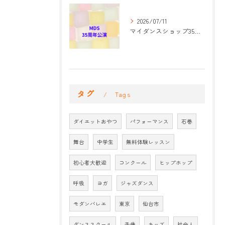
2026/07/11
マイダンスショップ35周年記念公演 振付開始
タグ
Tags
ダイエットおやつ
パフォーマンス
石巻
舞台
中学生
無料体験レッスン
初心者大歓迎
コンクール
ヒップホップ
呼吸
ヨガ
ジャズダンス
モダンバレエ
東京
仙台市
ダンススクール
子供
キッズ
社会人