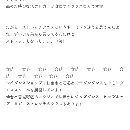
痛めた時の復活の仕方 が身につくクラスなんです💛
だから ストレッチクラスというネーミング違うと思うんだよ
ね ずいぶん前から言ってるんだけど
ストレッチしないし、、、（笑）
☆彡 ☆彡 ☆彡 ☆彡 ☆彡 ☆彡 ☆彡 ☆
彡 ☆彡 ☆彡 ☆彡 ☆彡
マイダンスショップ
は仙台市と石巻市で
モダンダンス
を中心にダ
ンススクールを展開しています
仙台市宮城野区のスタジオではほかに
ジャズダンス ヒップホッ
プ ヨガ ストレッチ
のクラスもあります
--------------------------------------------------------------------
--