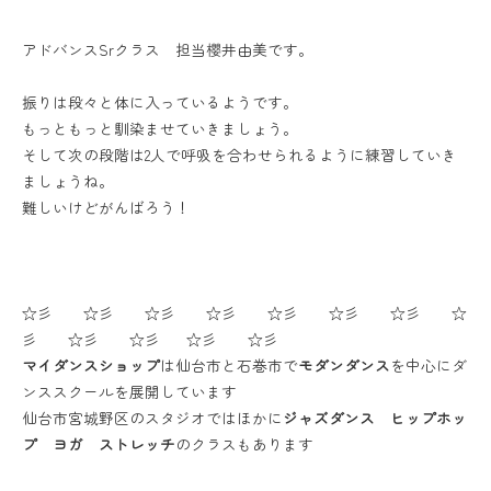
アドバンスSrクラス 担当櫻井由美です。
振りは段々と体に入っているようです。
もっともっと馴染ませていきましょう。
そして次の段階は2人で呼吸を合わせられるように練習していき
ましょうね。
難しいけどがんばろう！
☆彡 ☆彡 ☆彡 ☆彡 ☆彡 ☆彡 ☆彡 ☆
彡 ☆彡 ☆彡 ☆彡 ☆彡
マイダンスショップ
は仙台市と石巻市で
モダンダンス
を中心にダ
ンススクールを展開しています
仙台市宮城野区のスタジオではほかに
ジャズダンス ヒップホッ
プ ヨガ ストレッチ
のクラスもあります