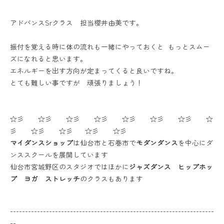
アドバンスSrクラス 担当櫻井由美です。
振付を覚える時に体の流れも一緒にやっておくと もっとスムー
ズになれると思います。
エネルギーを出す方向が定まってくると良いですね。
とても難しい事ですが 頑張りましょう！
☆彡 ☆彡 ☆彡 ☆彡 ☆彡 ☆彡 ☆彡 ☆
彡 ☆彡 ☆彡 ☆彡 ☆彡
マイダンスショップ
は仙台市と石巻市で
モダンダンス
を中心にダ
ンススクールを展開しています
仙台市宮城野区のスタジオではほかに
ジャズダンス ヒップホッ
プ ヨガ ストレッチ
のクラスもあります
--------------------------------------------------------------------
--