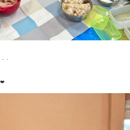
、、、
❤️