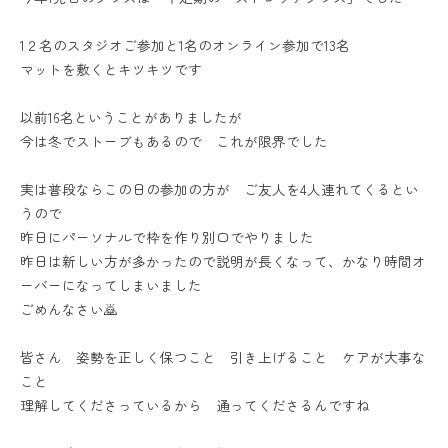
1２名のスタジオご参加と1名のオンライン参加で13名
マットを敷くとキツキツです
以前16名ということがありましたが
今は冬でストーブもあるので これが限界でした
実は普段ならこの日の参加の方が ご友人を4人連れてくるとい
うので
昨日にパーソナルで枠を作り別口でやりました
昨日は新しい方が多かったので説明が長くなって、かなり時間オ
ーバーになってしまいました
ごめんなさい🙇
皆さん 姿勢を正しく保つこと 引き上げること ケアが大事な
こと
理解してくださっているから 通ってくださるんですね