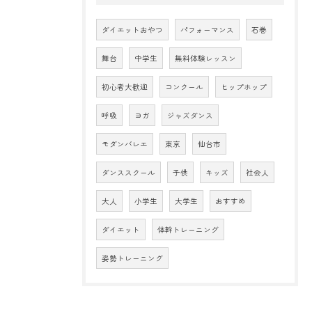
ダイエットおやつ
パフォーマンス
石巻
舞台
中学生
無料体験レッスン
初心者大歓迎
コンクール
ヒップホップ
呼吸
ヨガ
ジャズダンス
モダンバレエ
東京
仙台市
ダンススクール
子供
キッズ
社会人
大人
小学生
大学生
おすすめ
ダイエット
体幹トレーニング
姿勢トレーニング