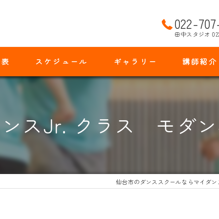
022-707
田中スタジオ 02
金表
スケジュール
ギャラリー
講師紹介
ンスJr. クラス モダ
仙台市のダンススクールならマイダン