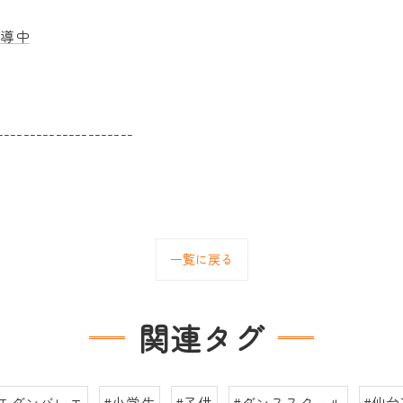
指導中
---------------------
一覧に戻る
関連タグ
#モダンバレエ
#小学生
#子供
#ダンススクール
#仙台