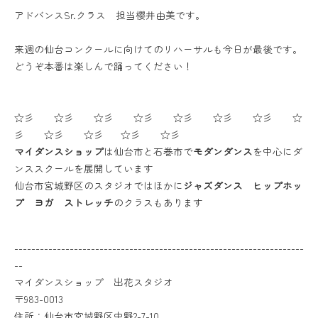
アドバンスSr.クラス 担当櫻井由美です。
来週の仙台コンクールに向けてのリハーサルも今日が最後です。
どうぞ本番は楽しんで踊ってください！
☆彡 ☆彡 ☆彡 ☆彡 ☆彡 ☆彡 ☆彡 ☆
彡 ☆彡 ☆彡 ☆彡 ☆彡
マイダンスショップ
は仙台市と石巻市で
モダンダンス
を中心にダ
ンススクールを展開しています
仙台市宮城野区のスタジオではほかに
ジャズダンス ヒップホッ
プ ヨガ ストレッチ
のクラスもあります
--------------------------------------------------------------------
--
マイダンスショップ 出花スタジオ
〒983-0013
住所：仙台市宮城野区中野2-7-10