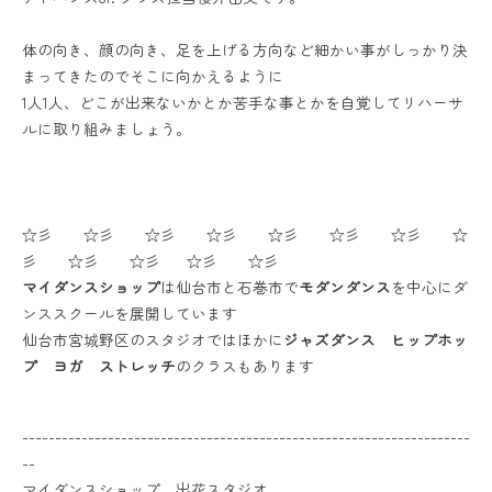
体の向き、顔の向き、足を上げる方向など細かい事がしっかり決
まってきたのでそこに向かえるように
1人1人、どこが出来ないかとか苦手な事とかを自覚してリハーサ
ルに取り組みましょう。
☆彡 ☆彡 ☆彡 ☆彡 ☆彡 ☆彡 ☆彡 ☆
彡 ☆彡 ☆彡 ☆彡 ☆彡
マイダンスショップ
は仙台市と石巻市で
モダンダンス
を中心にダ
ンススクールを展開しています
仙台市宮城野区のスタジオではほかに
ジャズダンス ヒップホッ
プ ヨガ ストレッチ
のクラスもあります
--------------------------------------------------------------------
--
マイダンスショップ 出花スタジオ