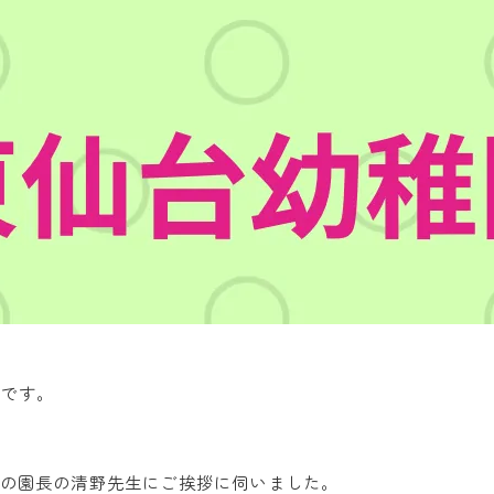
園です。
！
時の園長の清野先生にご挨拶に伺いました。