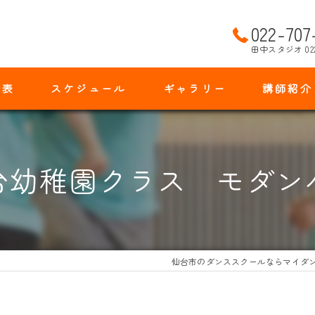
022-707
田中スタジオ 02
金表
スケジュール
ギャラリー
講師紹介
台幼稚園クラス モダン
仙台市のダンススクールならマイダ