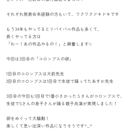
それぞれ発表会未経験の方もいて、ワクワクドキドキです
もう34年もやってるとリバイバル作品も多くて、
長くやってる方は
「わー！あの作品やるの！」と興奮します✨
今回は3回目の「コロンブスの卵」
1回目のコロンブスは大前先生
2回目のコロンブスは1回目で生徒で踊ってたあすか先生
3回目の今回も1回目で1番小さかったＳさんがコロンブスで、
生徒でSさんの息子さんが踊る親子共演が実現しました！
卵をめぐって大騒動！
楽しくて思い出深い作品になりそうです^_^