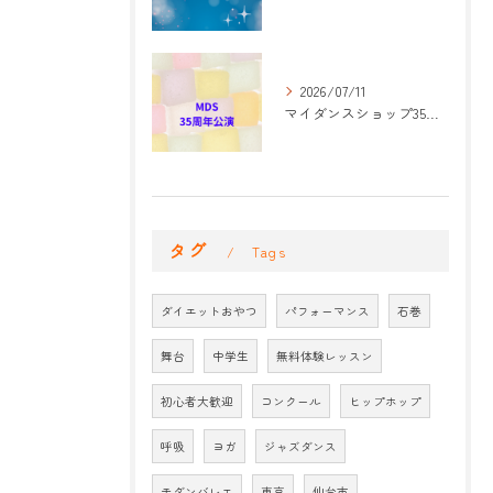
2026/07/11
マイダンスショップ35周年記念公演 振付開始
タグ
Tags
ダイエットおやつ
パフォーマンス
石巻
舞台
中学生
無料体験レッスン
初心者大歓迎
コンクール
ヒップホップ
呼吸
ヨガ
ジャズダンス
モダンバレエ
東京
仙台市