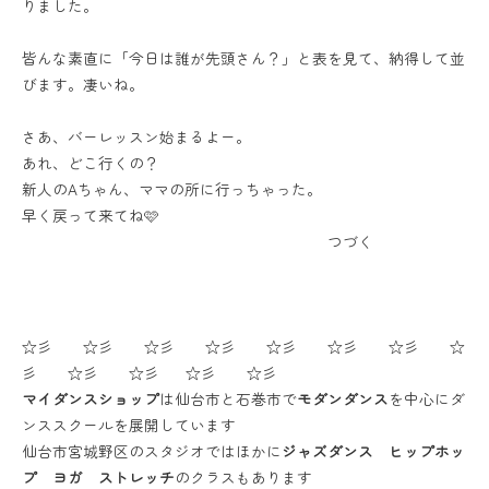
りました。
皆んな素直に「今日は誰が先頭さん？」と表を見て、納得して並
びます。凄いね。
さあ、バーレッスン始まるよー。
あれ、どこ行くの？
新人のAちゃん、ママの所に行っちゃった。
早く戻って来てね🩷
つづく
☆彡 ☆彡 ☆彡 ☆彡 ☆彡 ☆彡 ☆彡 ☆
彡 ☆彡 ☆彡 ☆彡 ☆彡
マイダンスショップ
は仙台市と石巻市で
モダンダンス
を中心にダ
ンススクールを展開しています
仙台市宮城野区のスタジオではほかに
ジャズダンス ヒップホッ
プ ヨガ ストレッチ
のクラスもあります