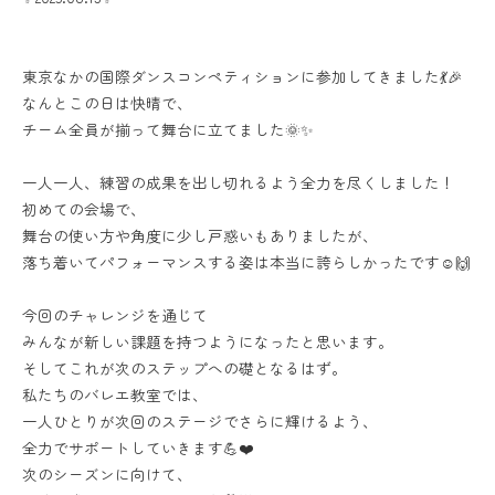
東京なかの国際ダンスコンペティションに参加してきました💃🎉
なんとこの日は快晴で、
チーム全員が揃って舞台に立てました🌞✨
一人一人、練習の成果を出し切れるよう全力を尽くしました！
初めての会場で、
舞台の使い方や角度に少し戸惑いもありましたが、
落ち着いてパフォーマンスする姿は本当に誇らしかったです☺️🙌
今回のチャレンジを通じて
みんなが新しい課題を持つようになったと思います。
そしてこれが次のステップへの礎となるはず。
私たちのバレエ教室では、
一人ひとりが次回のステージでさらに輝けるよう、
全力でサポートしていきます💪❤️
次のシーズンに向けて、