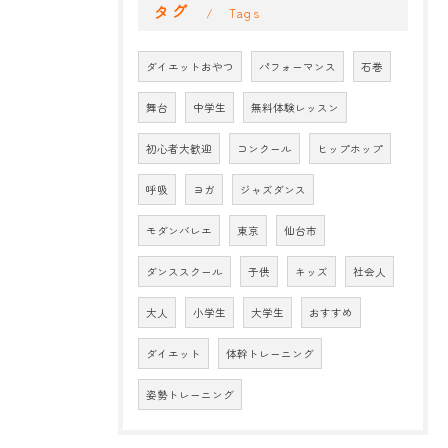
タグ
Tags
ダイエットおやつ
パフォーマンス
石巻
舞台
中学生
無料体験レッスン
初心者大歓迎
コンクール
ヒップホップ
呼吸
ヨガ
ジャズダンス
モダンバレエ
東京
仙台市
ダンススクール
子供
キッズ
社会人
大人
小学生
大学生
おすすめ
ダイエット
体幹トレーニング
姿勢トレーニング