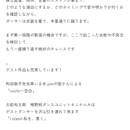
舞台監督、照明、音響のスタッフが集まり、
どのような演出にするか、どのタイミングで音や明かりが付くか
を確認しながら、
ダンサーは衣装を着て、本番通りに踊ります。
まず第一段階の緊張の機会ですが、ここで起こった失敗や不具合
を検討して、
もう一度練り直す絶好のチャンスです
。
ゲスト作品も充実しています！
和田敦子先生率いる@-joinの皆さんによる
「vuoto〜空白」
大前裕太郎 椎野純ダンスユニットキニナルキは
ゲストダンサーを沢山引き連れて来ます
「I stand-私を、貫く」