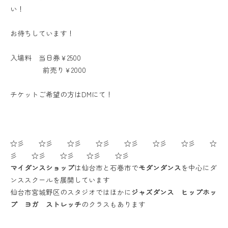
い！
お待ちしています！
入場料 当日券￥2500
前売り￥2000
チケットご希望の方はDMにて！
☆彡 ☆彡 ☆彡 ☆彡 ☆彡 ☆彡 ☆彡 ☆
彡 ☆彡 ☆彡 ☆彡 ☆彡
マイダンスショップ
は仙台市と石巻市で
モダンダンス
を中心にダ
ンススクールを展開しています
仙台市宮城野区のスタジオではほかに
ジャズダンス ヒップホッ
プ ヨガ ストレッチ
のクラスもあります