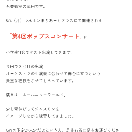
石巻教室の武田です。
5/4（月）マルホンまきあーとテラスにて開催される
「第4回ポップスコンサート
」
に
小学生11名でゲスト出演してきます。
今回で３回目の出演
オーケストラの生演奏に合わせて舞台に立つという
貴重な経験をさせてもらっています。
演目は「ホールニューワールド」
少し背伸びしてジャスミンを
イメージしながら練習してきました。
GWの予定が未定だよという方、是非石巻に足をお運びくださ