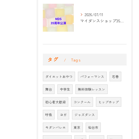
2026/07/11
マイダンスショップ35周年記念公演 振付開始
タグ
Tags
ダイエットおやつ
パフォーマンス
石巻
舞台
中学生
無料体験レッスン
初心者大歓迎
コンクール
ヒップホップ
呼吸
ヨガ
ジャズダンス
モダンバレエ
東京
仙台市