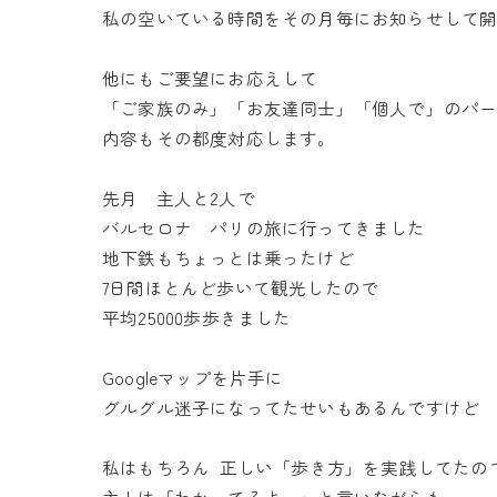
私の空いている時間をその月毎にお知らせして
他にもご要望にお応えして
「ご家族のみ」「お友達同士」「個人で」のパ
内容もその都度対応します。
先月 主人と2人で
バルセロナ パリの旅に行ってきました
地下鉄もちょっとは乗ったけど
7日間ほとんど歩いて観光したので
平均25000歩歩きました
Googleマップを片手に
グルグル迷子になってたせいもあるんですけど
私はもちろん 正しい「歩き方」を実践してたの
主人は「わかってるよー」と言いながらも