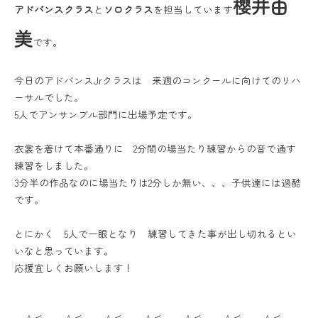
櫻井由
アドバンスクラス
と
ソロクラス
を担当しています
美
です。
今日のアドバンスJrクラスは 来週のコンクールに向けてのリハ
ーサルでした。
5人でアンサンブル部門に出場予定です。
衣裳を着けて本番通りに 2分間の場当たり練習からの音で通す
練習をしました。
3分半の作品なのに場当たりは2分しか無い、、、子供達には過酷
です。
とにかく 5人で一眼となり 練習してきた事が出し切れるとい
いなと思っています。
応援宜しくお願いします！