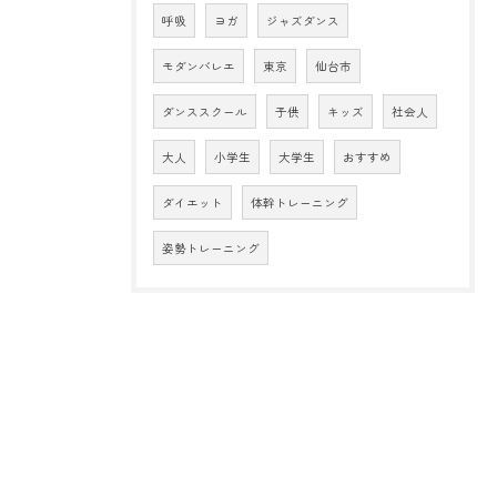
呼吸
ヨガ
ジャズダンス
モダンバレエ
東京
仙台市
ダンススクール
子供
キッズ
社会人
大人
小学生
大学生
おすすめ
ダイエット
体幹トレーニング
姿勢トレーニング