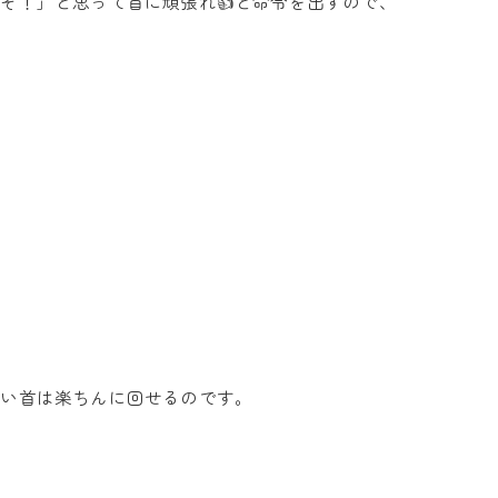
ぞ！」と思って首に頑張れ👍と命令を出すので、
たい首は楽ちんに回せるのです。