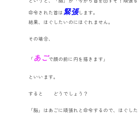
というと、「脳」が「今から首を回すぞ！頑張る
緊張
命令された首は
します。
結果、ほぐしたいのにほぐれません。
その場合、
あご
「
で顔の前に円を描きます」
といいます。
すると どうでしょう？
「脳」はあごに頑張れと命令するので、ほぐし