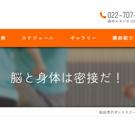
022-707
田中スタジオ 02
金表
スケジュール
ギャラリー
講師紹介
脳と身体は密接だ！
仙台市のダンススク