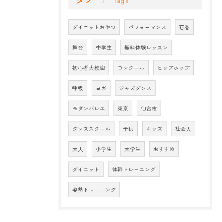
Tags
ダイエットおやつ
パフォーマンス
石巻
舞台
中学生
無料体験レッスン
初心者大歓迎
コンクール
ヒップホップ
呼吸
ヨガ
ジャズダンス
モダンバレエ
東京
仙台市
ダンススクール
子供
キッズ
社会人
大人
小学生
大学生
おすすめ
ダイエット
体幹トレーニング
姿勢トレーニング