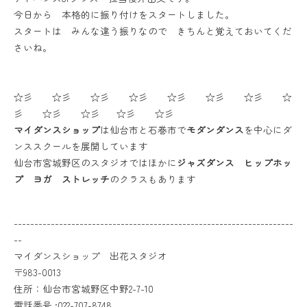
今日から 本格的に振り付けをスタートしました。
スタートは みんな違う振りなので きちんと覚えておいてくだ
さいね。
☆彡 ☆彡 ☆彡 ☆彡 ☆彡 ☆彡 ☆彡 ☆
彡 ☆彡 ☆彡 ☆彡 ☆彡
マイダンスショップ
は仙台市と石巻市で
モダンダンス
を中心にダ
ンススクールを展開しています
仙台市宮城野区のスタジオではほかに
ジャズダンス ヒップホッ
プ ヨガ ストレッチ
のクラスもあります
--------------------------------------------------------------------
--
マイダンスショップ 出花スタジオ
〒983-0013
住所：仙台市宮城野区中野2-7-10
電話番号 :022-707-8748