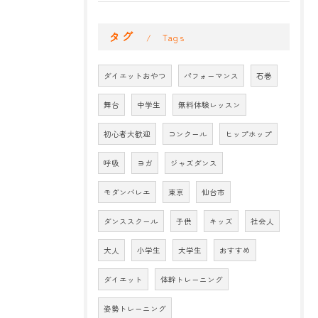
タグ
Tags
ダイエットおやつ
パフォーマンス
石巻
舞台
中学生
無料体験レッスン
初心者大歓迎
コンクール
ヒップホップ
呼吸
ヨガ
ジャズダンス
モダンバレエ
東京
仙台市
ダンススクール
子供
キッズ
社会人
大人
小学生
大学生
おすすめ
ダイエット
体幹トレーニング
姿勢トレーニング