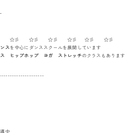
す
彡 ☆彡 ☆彡 ☆彡 ☆彡 ☆彡 ☆彡
ダンス
を中心にダンススクールを展開しています
ンス ヒップホップ ヨガ ストレッチ
のクラスもあります
---------------------
指導中