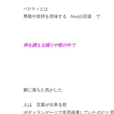
バクティとは
尊敬や崇拝を意味する
bhaj
が語源 で
神を讃える踊りや歌の中で
腑に落ちた気がした
人は 言葉が出来る前
ボディランゲージで意思疎通していたのだと