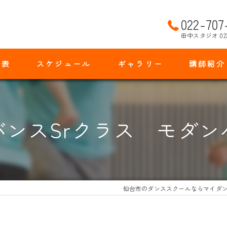
022-707
田中スタジオ 02
金表
スケジュール
ギャラリー
講師紹介
バンスSrクラス モダン
仙台市のダンススクールならマイダ