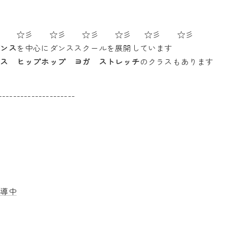
彡 ☆彡 ☆彡 ☆彡 ☆彡 ☆彡 ☆彡
ダンス
を中心にダンススクールを展開しています
ンス ヒップホップ ヨガ ストレッチ
のクラスもあります
---------------------
指導中