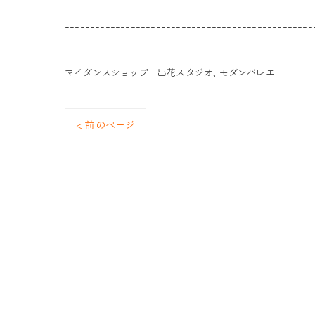
-------------------------------------------------
マイダンスショップ 出花スタジオ
モダンバレエ
< 前のページ