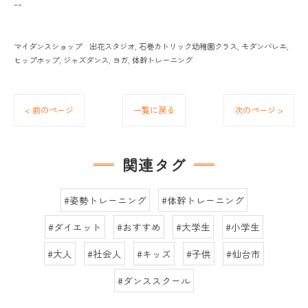
--
マイダンスショップ 出花スタジオ
石巻カトリック幼稚園クラス
モダンバレエ
ヒップホップ
ジャズダンス
ヨガ
体幹トレーニング
< 前のページ
一覧に戻る
次のページ >
関連タグ
#姿勢トレーニング
#体幹トレーニング
#ダイエット
#おすすめ
#大学生
#小学生
#大人
#社会人
#キッズ
#子供
#仙台市
#ダンススクール