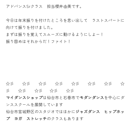
アドバンスSrクラス 担当櫻井由美です。
今日は年末振りを付けたところを思い出して ラストスパートに
向けて振りを付けました。
まずは振りを覚えてスムーズに動けるようにしよー！
振り固めはそれからだ！ファイト！
☆彡 ☆彡 ☆彡 ☆彡 ☆彡 ☆彡 ☆彡 ☆
彡 ☆彡 ☆彡 ☆彡 ☆彡
マイダンスショップ
は仙台市と石巻市で
モダンダンス
を中心にダ
ンススクールを展開しています
仙台市宮城野区のスタジオではほかに
ジャズダンス ヒップホッ
プ ヨガ ストレッチ
のクラスもあります