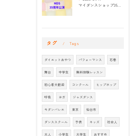
マイダンスショップ35周年記念公演 振付開始
タグ
Tags
ダイエットおやつ
パフォーマンス
石巻
舞台
中学生
無料体験レッスン
初心者大歓迎
コンクール
ヒップホップ
呼吸
ヨガ
ジャズダンス
モダンバレエ
東京
仙台市
ダンススクール
子供
キッズ
社会人
大人
小学生
大学生
おすすめ