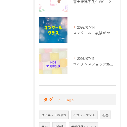
富士奈津子先生WS ２回目
2026/07/14
コンクール 衣装がやって来た！
2026/07/11
マイダンスショップ35周年記念公演 振付開始
タグ
Tags
ダイエットおやつ
パフォーマンス
石巻
舞台
中学生
無料体験レッスン