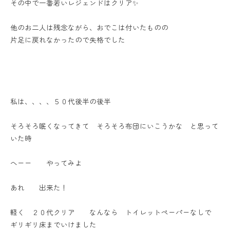
その中で一番若いレジェンドはクリア✨
他のお二人は残念ながら、おでこは付いたものの
片足に戻れなかったので失格でした
私は、、、、５０代後半の後半
そろそろ眠くなってきて そろそろ布団にいこうかな と思って
いた時
へーー やってみよ
あれ 出来た！
軽く ２０代クリア なんなら トイレットペーパーなしで
ギリギリ床までいけました