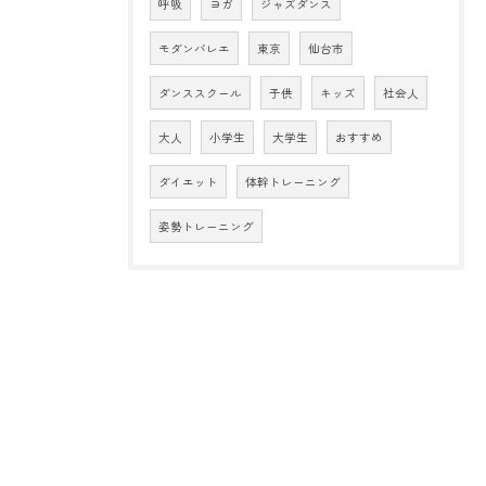
呼吸
ヨガ
ジャズダンス
モダンバレエ
東京
仙台市
ダンススクール
子供
キッズ
社会人
大人
小学生
大学生
おすすめ
ダイエット
体幹トレーニング
姿勢トレーニング