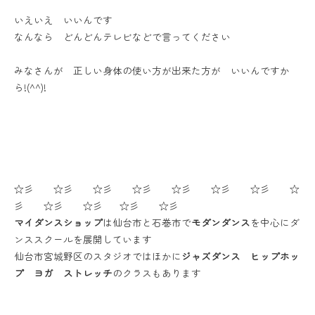
いえいえ いいんです
なんなら どんどんテレビなどで言ってください
みなさんが 正しい身体の使い方が出来た方が いいんですか
ら!(^^)!
☆彡 ☆彡 ☆彡 ☆彡 ☆彡 ☆彡 ☆彡 ☆
彡 ☆彡 ☆彡 ☆彡 ☆彡
マイダンスショップ
は仙台市と石巻市で
モダンダンス
を中心にダ
ンススクールを展開しています
仙台市宮城野区のスタジオではほかに
ジャズダンス ヒップホッ
プ ヨガ ストレッチ
のクラスもあります